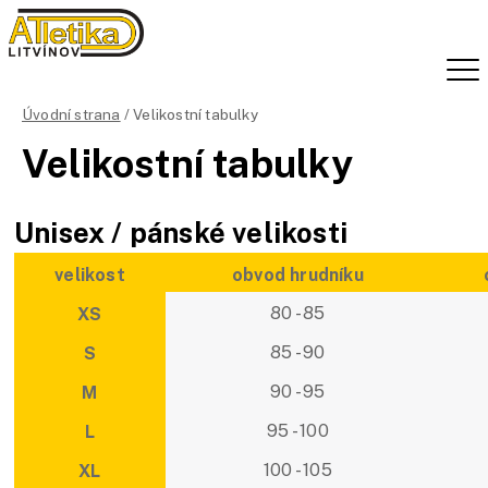
Úvodní strana
/ Velikostní tabulky
Velikostní tabulky
Unisex / pánské velikosti
velikost
obvod hrudníku
80 - 85
XS
85 - 90
S
90 - 95
M
95 - 100
L
100 - 105
XL