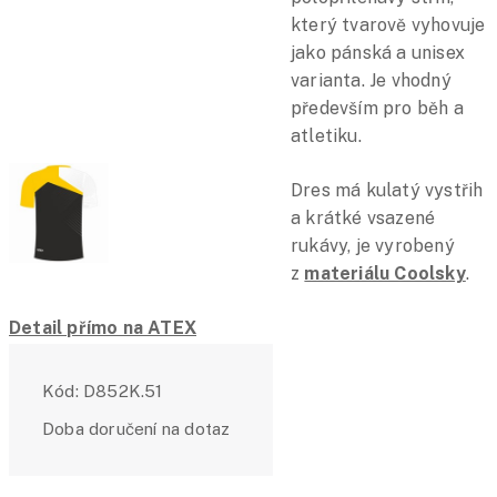
který tvarově vyhovuje
jako pánská a unisex
varianta. Je vhodný
především pro běh a
atletiku.
Dres má kulatý vystřih
a krátké vsazené
rukávy, je vyrobený
z
materiálu Coolsky
.
Detail přímo na ATEX
Kód:
D852K.51
Doba doručení na dotaz