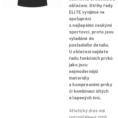
oblečení. Střihy řady
ELITE vyvíjíme ve
spolupráci
s nejlepšími českými
sportovci, proto jsou
vyladěné do
posledního detailu.
U oblečení najdete
řadu funkčních prvků
jako jsou
nejmodernější
materiály
s kompresními prvky
či kombinaci šitých
a lepených švů.
Atletický dres má
polopřiléhavý střih,