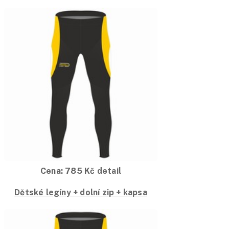
Cena:
785
Kč
detail
Dětské legíny + dolní zip + kapsa