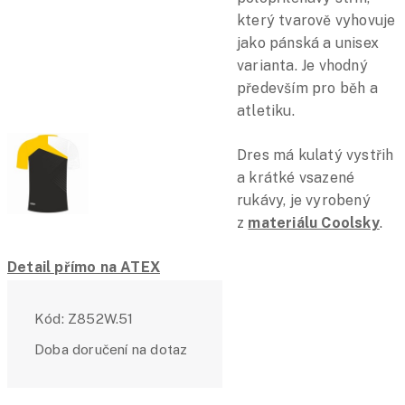
který tvarově vyhovuje
jako pánská a unisex
varianta. Je vhodný
především pro běh a
atletiku.
Dres má kulatý vystřih
a krátké vsazené
rukávy, je vyrobený
z
materiálu Coolsky
.
Detail přímo na ATEX
Kód:
Z852W.51
Doba doručení na dotaz