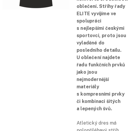
oblečení. Střihy řady
ELITE vyvíjíme ve
spolupráci
s nejlepšími českými
sportovci, proto jsou
vyladěné do
posledního detailu.
U oblečení najdete
řadu funkčních prvků
jako jsou
nejmodernější
materiály
s kompresními prvky
či kombinaci šitých
a lepených švů.
Atletický dres má
polopřiléhavý střih,